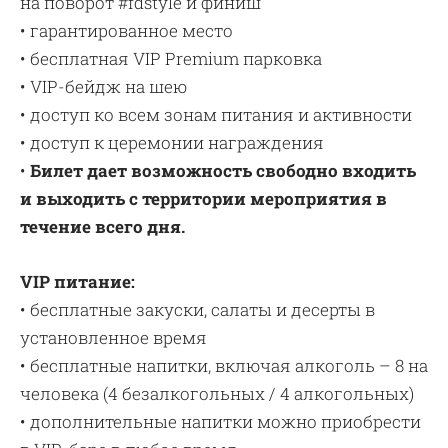
на поворот #fdstyle и финиш
• гарантированное место
• бесплатная VIP Premium парковка
• VIP-бейдж на шею
• доступ ко всем зонам питания и активности
• доступ к церемонии награждения
•
Билет дает возможность свободно входить
и выходить с территории мероприятия в
течение всего дня.
VIP
питание:
• бесплатные закуски, салаты и десерты в
установленное время
• бесплатные напитки, включая алкоголь – 8 на
человека (4 безалкогольных / 4 алкогольных)
• дополнительные напитки можно приобрести