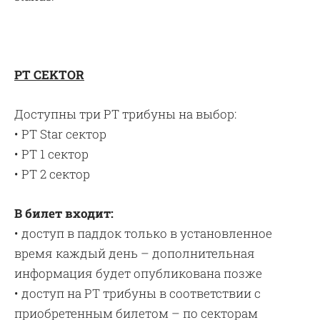
PT CEKTOR
Доступны три PT трибуны на выбор:
• PT Star сектор
• PT 1 сектор
• PT 2 сектор
В билет входит:
• доступ в паддок только в установленное
время каждый день – дополнительная
информация будет опубликована позже
• доступ на PT трибуны в соответствии с
приобретенным билетом – по секторам