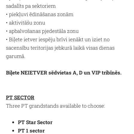
sadalīts pa sektoriem
• piekļuvi ēdināšanas zonām
• aktivitāšu zonu
• apbalvošanas pjedestāla zonu
• Biļete ietver iespēju brīvi ienākt un iziet no
sacensību teritorijas jebkurā laikā visas dienas
garumā.
Biļete NEIETVER sēdvietas A, D un VIP tribīnēs.
PT SECTOR
Three PT grandstands available to choose:
PT Star Sector
PT 1 sector