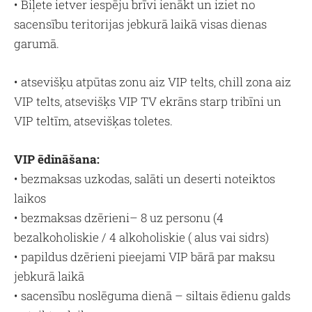
• Biļete ietver iespēju brīvi ienākt un iziet no
sacensību teritorijas jebkurā laikā visas dienas
garumā.
• atsevišķu atpūtas zonu aiz VIP telts, chill zona aiz
VIP telts, atsevišķs VIP TV ekrāns starp tribīni un
VIP teltīm, atsevišķas toletes.
VIP ēdināšana:
• bezmaksas uzkodas, salāti un deserti noteiktos
laikos
• bezmaksas dzērieni– 8 uz personu (4
bezalkoholiskie / 4 alkoholiskie ( alus vai sidrs)
• papildus dzērieni pieejami VIP bārā par maksu
jebkurā laikā
• sacensību noslēguma dienā – siltais ēdienu galds