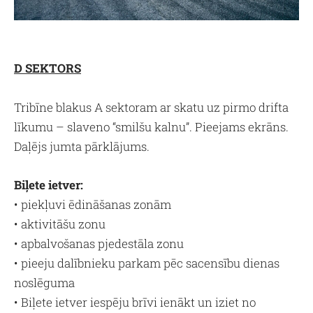
D SEKTORS
Tribīne blakus A sektoram ar skatu uz pirmo drifta
līkumu – slaveno “smilšu kalnu”. Pieejams ekrāns.
Daļējs jumta pārklājums.
Biļete ietver:
• piekļuvi ēdināšanas zonām
• aktivitāšu zonu
• apbalvošanas pjedestāla zonu
• pieeju dalībnieku parkam pēc sacensību dienas
noslēguma
• Biļete ietver iespēju brīvi ienākt un iziet no