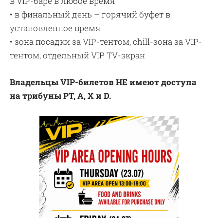
в VIP-баре в любое время
• в финальный день – горячий буфет в
установленное время
• зона посадки за VIP-тентом, chill-зона за VIP-
тентом, отдельный VIP TV-экран
Владельцы
VIP
-билетов НЕ имеют доступа
на трибуны
PT
,
A, X
и
D
.