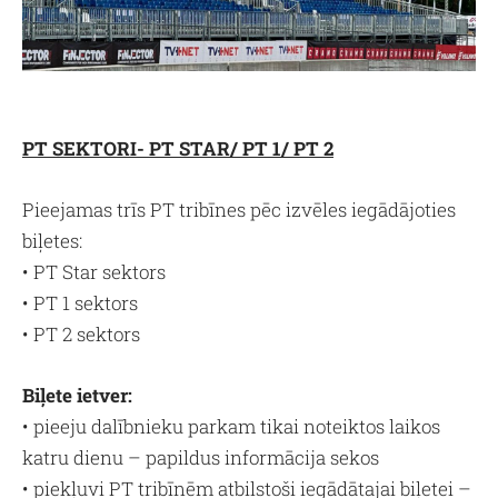
PT SEKTORI- PT STAR/ PT 1/ PT 2
Pieejamas trīs PT tribīnes pēc izvēles iegādājoties
biļetes:
• PT Star sektors
• PT 1 sektors
• PT 2 sektors
Biļete ietver:
• pieeju dalībnieku parkam tikai noteiktos laikos
katru dienu – papildus informācija sekos
• piekļuvi PT tribīnēm atbilstoši iegādātajai biļetei –