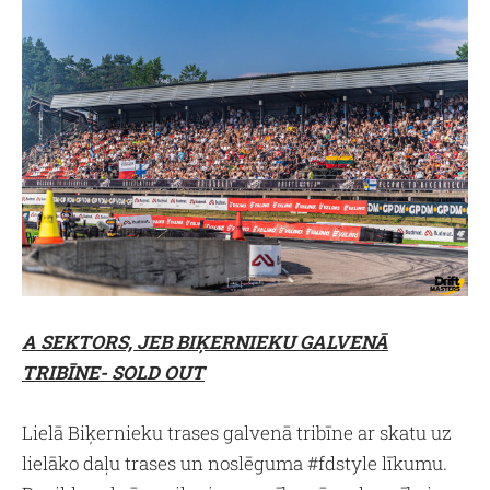
A SEKTORS, JEB BIĶERNIEKU GALVENĀ
TRIBĪNE- SOLD OUT
Lielā Biķernieku trases galvenā tribīne ar skatu uz
lielāko daļu trases un noslēguma #fdstyle līkumu.