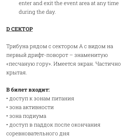
enter and exit the event area at any time
during the day.
D СЕКТОР
Трибуна рядом с сектором A с видом на
первый дрифт-поворот – знаменитую
«песчаную гору». Имеется экран. Частично
крытая.
В билет входит:
• доступ к зонам питания
• зона активности
• зона подиума
• доступ в паддок после окончания
соревновательного дня