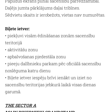
Papildus ekrāns pilnai sacensību pārredzamībai.
Daļējs jumta pārklājums daļai tribīnes.
Sēdvietu skaits ir ierobežots, vietas nav numurētas.
Biļete ietver:
• piekļuvi visām ēdināšanas zonām sacensību
teritorijā
• aktivitāšu zonu
• apbalvošanas pjedestāla zonu
• pieeju dalībnieku parkam pēc oficiālā sacensību
noslēguma katru dienu
• Biļete ietver iespēju brīvi ienākt un iziet no
sacensību teritorijas jebkurā laikā visas dienas
garumā.
THE SECTOR A