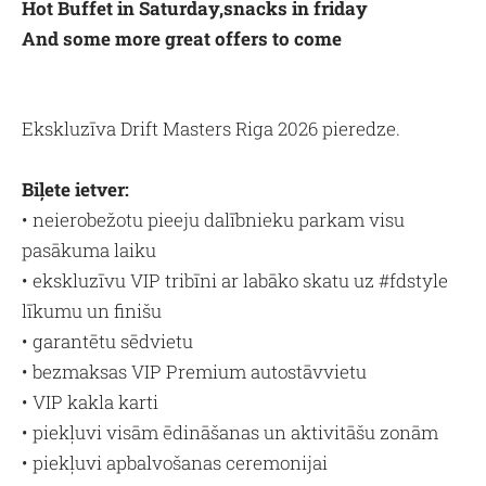
Hot Buffet in Saturday,snacks in friday
And some more great offers to come
Ekskluzīva Drift Masters Riga 2026 pieredze.
Biļete ietver:
• neierobežotu pieeju dalībnieku parkam visu
pasākuma laiku
• ekskluzīvu VIP tribīni ar labāko skatu uz #fdstyle
līkumu un finišu
• garantētu sēdvietu
• bezmaksas VIP Premium autostāvvietu
• VIP kakla karti
• piekļuvi visām ēdināšanas un aktivitāšu zonām
• piekļuvi apbalvošanas ceremonijai