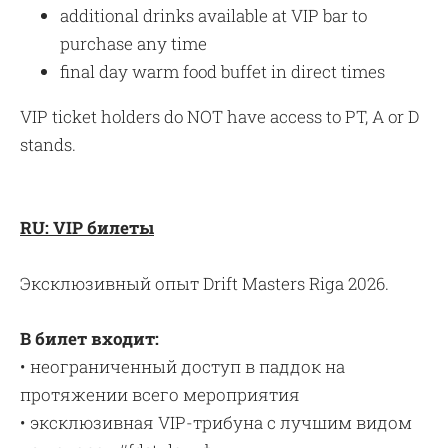
additional drinks available at VIP bar to
purchase any time
final day warm food buffet in direct times
VIP ticket holders do NOT have access to PT, A or D
stands.
RU: VIP билеты
Эксклюзивный опыт Drift Masters Riga 2026.
В билет входит:
• неограниченный доступ в паддок на
протяжении всего мероприятия
• эксклюзивная VIP-трибуна с лучшим видом