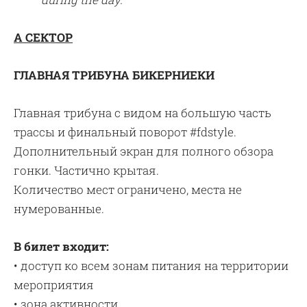
А СЕКТОР
ГЛАВНАЯ ТРИБУНА БИКЕРНИЕКИ
Главная трибуна с видом на большую часть
трассы и финальный поворот #fdstyle.
Дополнительный экран для полного обзора
гонки. Частично крытая.
Количество мест ограничено, места не
нумерованные.
В билет входит:
• доступ ко всем зонам питания на территории
мероприятия
• зона активности