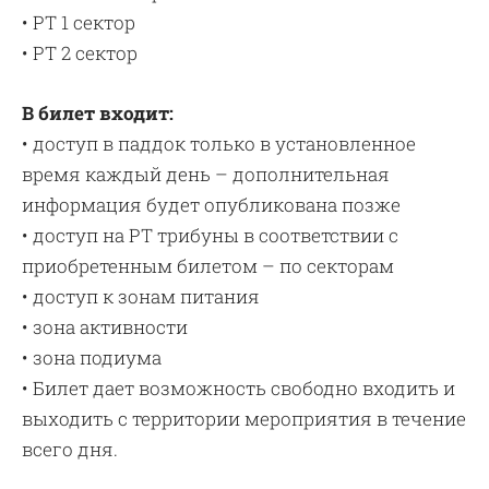
• PT 1 сектор
• PT 2 сектор
В билет входит:
• доступ в паддок только в установленное
время каждый день – дополнительная
информация будет опубликована позже
• доступ на PT трибуны в соответствии с
приобретенным билетом – по секторам
• доступ к зонам питания
• зона активности
• зона подиума
• Билет дает возможность свободно входить и
выходить с территории мероприятия в течение
всего дня.