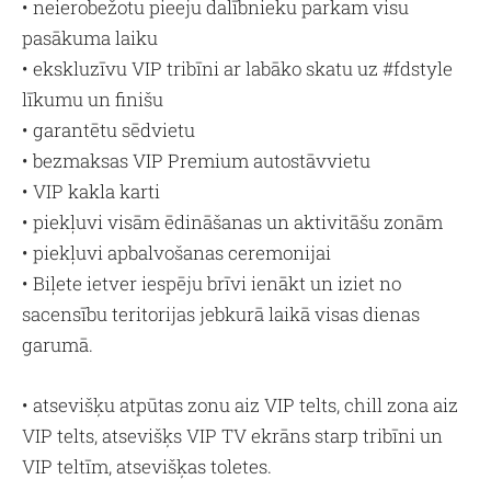
• neierobežotu pieeju dalībnieku parkam visu
pasākuma laiku
• ekskluzīvu VIP tribīni ar labāko skatu uz #fdstyle
līkumu un finišu
• garantētu sēdvietu
• bezmaksas VIP Premium autostāvvietu
• VIP kakla karti
• piekļuvi visām ēdināšanas un aktivitāšu zonām
• piekļuvi apbalvošanas ceremonijai
• Biļete ietver iespēju brīvi ienākt un iziet no
sacensību teritorijas jebkurā laikā visas dienas
garumā.
• atsevišķu atpūtas zonu aiz VIP telts, chill zona aiz
VIP telts, atsevišķs VIP TV ekrāns starp tribīni un
VIP teltīm, atsevišķas toletes.