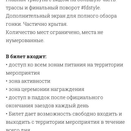
трассы и финальный поворот #fdstyle.
Дополнительный экран для полного обзора
гонки. Частично крытая.
Количество мест ограничено, места не
нумерованные.
В билет входит:
• доступ ко всем зонам питания на территории
мероприятия
• зона активности
• зона церемонии награждения
• доступ в паддок после официального
окончания заездов каждый день
• Билет дает возможность свободно входить и
выходить с территории мероприятия в течение
всего дня.