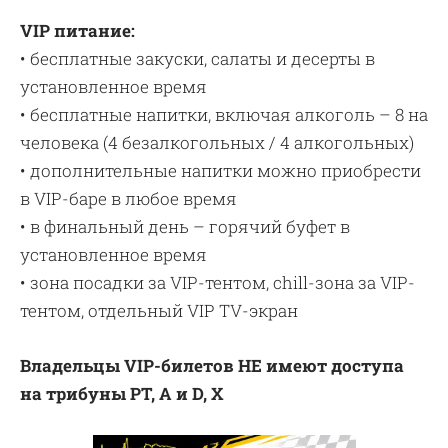
VIP
питание:
• бесплатные закуски, салаты и десерты в
установленное время
• бесплатные напитки, включая алкоголь – 8 на
человека (4 безалкогольных / 4 алкогольных)
• дополнительные напитки можно приобрести
в VIP-баре в любое время
• в финальный день – горячий буфет в
установленное время
• зона посадки за VIP-тентом, chill-зона за VIP-
тентом, отдельный VIP TV-экран
Владельцы
VIP
-билетов НЕ имеют доступа
на трибуны
PT
,
A
и
D, X