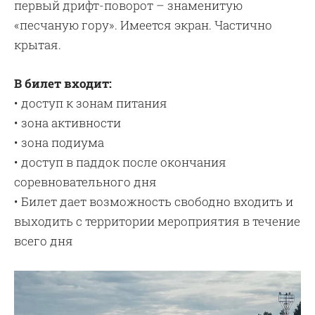
первый дрифт-поворот – знаменитую
«песчаную гору». Имеется экран. Частично
крытая.
В билет входит:
• доступ к зонам питания
• зона активности
• зона подиума
• доступ в паддок после окончания
соревновательного дня
• Билет дает возможность свободно входить и
выходить с территории мероприятия в течение
всего дня