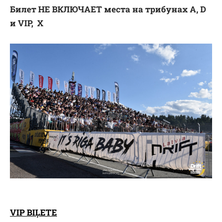
Билет НЕ ВКЛЮЧАЕТ места на трибунах A, D
и VIP, X
VIP BIĻETE