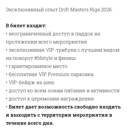
Эксклюзивный опыт Drift Masters Riga 2026.
В билет входит:
• неограниченный доступ в паддок на
протяжении всего мероприятия
• эксклюзивная VIP-трибуна с лучшим видом
на поворот #fdstyle и финиш
• гарантированное место
• бесплатная VIP Premium парковка
• VIP-бейдж на шею
• доступ ко всем зонам питания и активности
• доступ к церемонии награждения
•
Билет дает возможность свободно входить
и выходить с территории мероприятия в
течение всего дня.