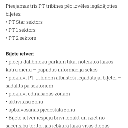
Pieejamas trīs PT tribīnes pēc izvēles iegādājoties
biļetes:
• PT Star sektors
• PT 1 sektors
• PT 2 sektors
Biļete ietver:
• pieeju dalībnieku parkam tikai noteiktos laikos
katru dienu – papildus informācija sekos
• piekļuvi PT tribīnēm atbilstoši iegādātajai biļetei –
sadalīts pa sektoriem
• piekļuvi ēdināšanas zonām
• aktivitāšu zonu
• apbalvošanas pjedestāla zonu
• Biļete ietver iespēju brīvi ienākt un iziet no
sacensību teritorijas jebkurā laikā visas dienas