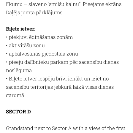
līkumu – slaveno “smilšu kalnu”. Pieejams ekrāns.
Daļējs jumta pārklājums.
Biļete ietver:
• piekļuvi ēdināšanas zonām
• aktivitāšu zonu
• apbalvošanas pjedestāla zonu
• pieeju dalībnieku parkam pēc sacensību dienas
noslēguma
• Biļete ietver iespēju brīvi ienākt un iziet no
sacensību teritorijas jebkurā laikā visas dienas
garumā
SECTOR D
Grandstand next to Sector A with a view of the first