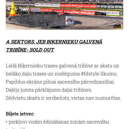
A SEKTORS, JEB BIĶERNIEKU GALVENĀ
TRIBĪNE- SOLD OUT
Lielā Biķernieku trases galvenā tribīne ar skatu uz
lielāko daļu trases un noslēguma #fdstyle līkumu.
Papildus ekrāns pilnai sacensību pārredzamībai.
Daļējs jumta pārklājums daļai tribīnes.
Sēdvietu skaits ir ierobežots, vietas nav numurētas.
Biļete ietver:
• piekļuvi visām ēdināšanas zonām sacensību