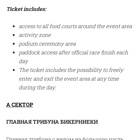
Ticket includes:
access to all food courts around the event area
activity zone
podium ceremony area
paddock access
after official race finish each
day
The ticket includes the possibility to freely
enter and exit the event area at any time
during the day.
А СЕКТОР
ГЛАВНАЯ ТРИБУНА БИКЕРНИЕКИ
Главная трибуна с видом на большую часть