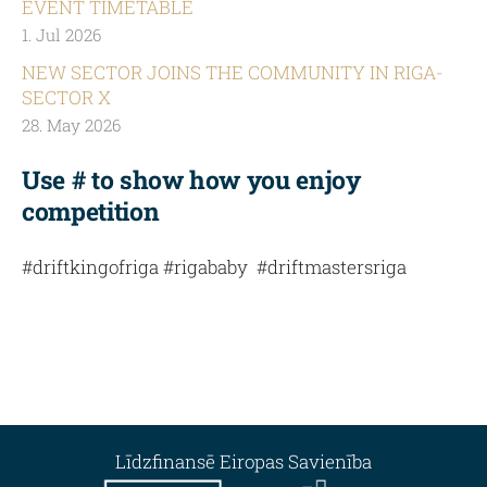
EVENT TIMETABLE
1. Jul 2026
NEW SECTOR JOINS THE COMMUNITY IN RIGA-
SECTOR X
28. May 2026
Use # to show how you enjoy
competition
#driftkingofriga #rigababy #driftmastersriga
Līdzfinansē Eiropas Savienība