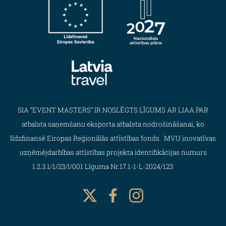
SIA “EVENT MASTERS” IR NOSLĒGTS LĪGUMS AR LIAA PAR
atbalsta saņemšanu eksporta atbalsta nodrošināšanai, ko
līdzfinansē Eiropas Reģionālās attīstības fonds. MVU inovatīvas
uzņēmējdarbības attīstības projekta identifikācijas numurs
1.2.3.1/1/23/I/001 Līguma Nr.17.1-1-L-2024/123